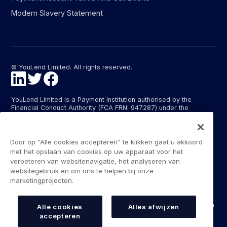
Modern Slavery Statement
© YouLend Limited. All rights reserved.
YouLend Limited is a Payment Institution authorised by the
Financial Conduct Authority (FCA FRN: 947287) under the
Payment Services Regulations 2017 (SI 2017/752) for the
provision of payment services in the United Kingdom.
YouLend ApS is a Payment Institution authorised by the Danish
Door op “Alle cookies accepteren” te klikken gaat u akkoord
Financial Supervisory Authority (Finanstilsynet) (FTID 22048) for
met het opslaan van cookies op uw apparaat voor het
the provision of payment services, and provides these payment
verbeteren van websitenavigatie, het analyseren van
services in Denmark and in Germany and France under the EU’s
websitegebruik en om ons te helpen bij onze
passporting regime.
marketingprojecten.
The payment services YouLend Limited and YouLend ApS
provide include the opening and operating of settlement
accounts for merchants that are controlled by YouLend, to which
Alle cookies
Alles afwijzen
funds can be sent by sales processors or card processors for
accepteren
the purpose of repaying the merchant financing.