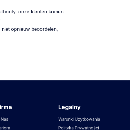
uthority, onze klanten komen
.
 niet opnieuw beoordelen,
irma
Legalny
 Nas
Warunki Użytkowania
ariera
Polityka Prywatności