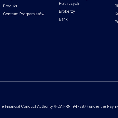
Płatniczych
Produkt
B
Brokerzy
Centrum Programistów
K
Banki
P
the Financial Conduct Authority (FCA FRN: 947287) under the Payme