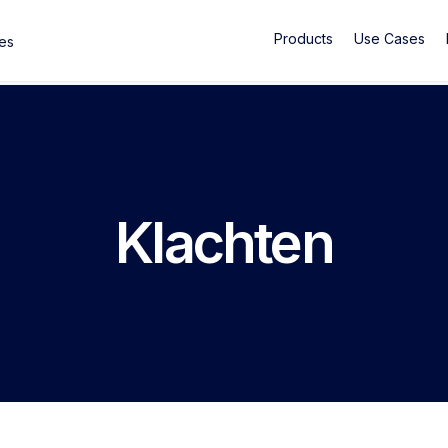
Products
Use Cases
ses
Klachten