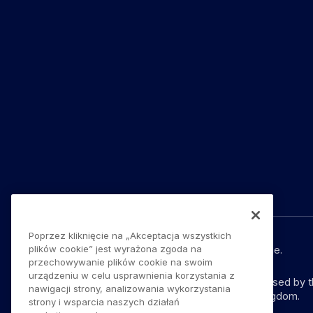
Poprzez kliknięcie na „Akceptacja wszystkich
plików cookie” jest wyrażona zgoda na
© YouLend Limited. Wszelkie prawa zastrzeżone.
przechowywanie plików cookie na swoim
urządzeniu w celu usprawnienia korzystania z
YouLend Limited is a Payment Institution authorised by 
nawigacji strony, analizowania wykorzystania
provision of payment services in the United Kingdom.
strony i wsparcia naszych działań