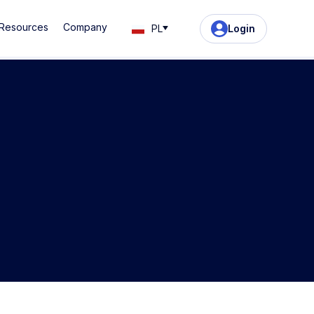
Resources
Company
PL
Login