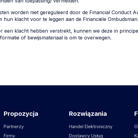
(indien van toepassing) vermelden.
sten worden niet gereguleerd door de Financial Conduct A
m hun klacht voor te leggen aan de Financiële Ombudsman
 een klacht hebben verstrekt, kunnen we deze in principe
informatie of bewijsmateriaal is om te overwegen.
Propozycja
Rozwiązania
F
Partnerzy
Handel Elektroniczny
O
Firmy
Dostawcy Usług
K