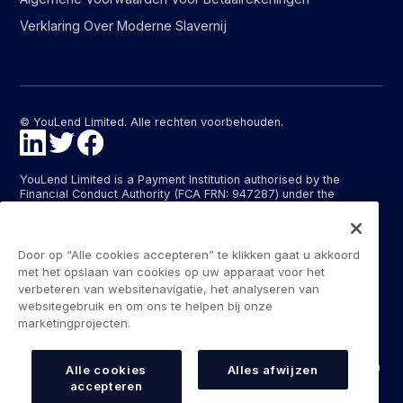
Verklaring Over Moderne Slavernij
© YouLend Limited. Alle rechten voorbehouden.
YouLend Limited is a Payment Institution authorised by the
Financial Conduct Authority (FCA FRN: 947287) under the
Payment Services Regulations 2017 (SI 2017/752) for the
provision of payment services in the United Kingdom.
YouLend ApS is a Payment Institution authorised by the Danish
Door op “Alle cookies accepteren” te klikken gaat u akkoord
Financial Supervisory Authority (Finanstilsynet) (FTID 22048) for
met het opslaan van cookies op uw apparaat voor het
the provision of payment services, and provides these payment
verbeteren van websitenavigatie, het analyseren van
services in Denmark and in Germany and France under the EU’s
websitegebruik en om ons te helpen bij onze
passporting regime.
marketingprojecten.
The payment services YouLend Limited and YouLend ApS
provide include the opening and operating of settlement
accounts for merchants that are controlled by YouLend, to which
Alle cookies
Alles afwijzen
funds can be sent by sales processors or card processors for
accepteren
the purpose of repaying the merchant financing.