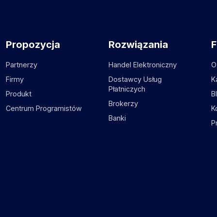
Propozycja
Rozwiązania
F
Partnerzy
Handel Elektroniczny
O
Firmy
Dostawcy Usług
K
Płatniczych
Produkt
B
Brokerzy
Centrum Programistów
K
Banki
P