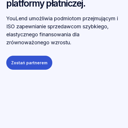
platformy płatniczej.
YouLend umożliwia podmiotom przejmującym i
ISO zapewnianie sprzedawcom szybkiego,
elastycznego finansowania dla
zrównoważonego wzrostu.
Zostań partnerem
WSPÓŁPRACUJ Z NAMI
Odblokuj przychody,
zmniejsz rezygnację dzięki