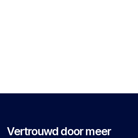
U betaalt een vast bedrag dat vooraf is afgesproken
(vanaf 3%).
Flexibele aanvullende financiering
Als u eenmaal aan boord bent, kunt u binnen een dag
aanvullende financiering ontvangen.
Vertrouwd door meer