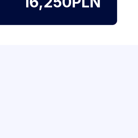
16,250
PLN
ezpośrednio?