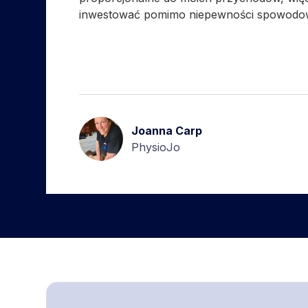
inwestować pomimo niepewności spowodow
Joanna Carp
PhysioJo