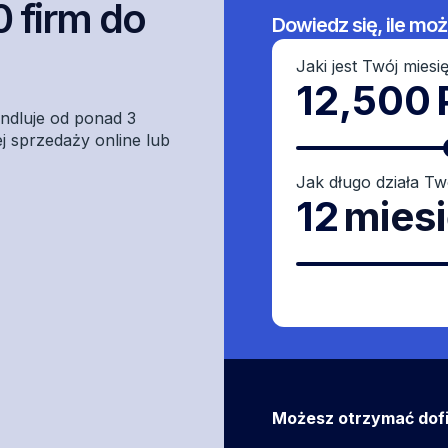
 firm do
Dowiedz się, ile mo
Jaki jest Twój mies
12,500
handluje od ponad 3
ej sprzedaży online lub
Jak długo działa Tw
12
mies
Możesz otrzymać dof