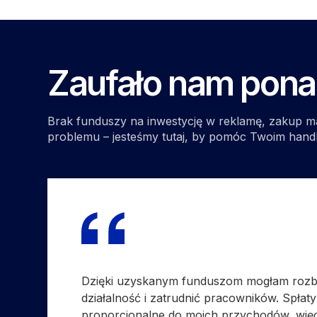
Zaufało nam pon
Brak funduszy na inwestycję w reklamę, zakup m
problemu – jesteśmy tutaj, by pomóc Twoim han
Dzięki uzyskanym funduszom mogłam roz
działalność i zatrudnić pracowników. Spłaty
proporcjonalne do moich przychodów, wię