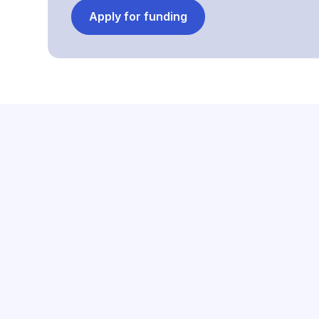
Apply for funding
FAQS
Frequently asked 
Jak uzyskać wycenę?