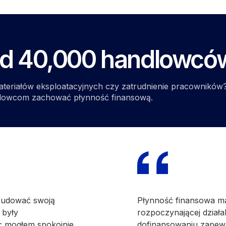
ad 40,000 handlowcó
ateriałów eksploatacyjnych czy zatrudnienie pracowników
dlowcom zachować płynność finansową.
budować swoją
Płynność finansowa ma
 były
rozpoczynającej działal
c mogłem spokojnie
dofinansowaniu zapew