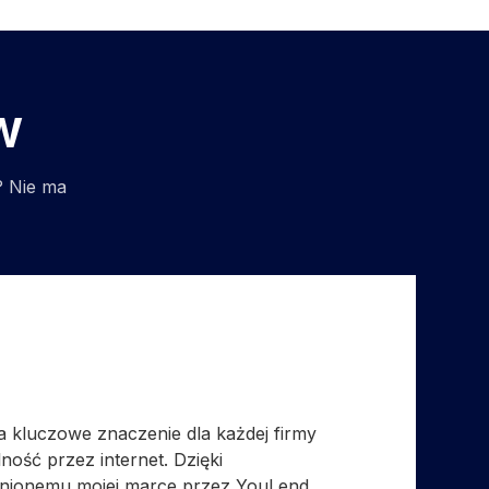
w
? Nie ma
 kluczowe znaczenie dla każdej firmy
ność przez internet. Dzięki
nionemu mojej marce przez YouLend