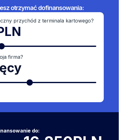
żesz otrzymać dofinansowania:
ięczny przychód z terminala kartowego?
PLN
oja firma?
ięcy
inansowanie do: