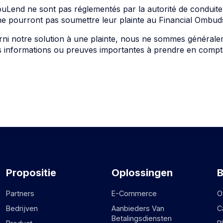
ouLend ne sont pas réglementés par la autorité de conduite
ne pourront pas soumettre leur plainte au Financial Ombu
ni notre solution à une plainte, nous ne sommes générale
s informations ou preuves importantes à prendre en compt
Propositie
Oplossingen
B
Partners
E-Commerce
O
Bedrijven
Aanbieders Van
C
Betalingsdiensten