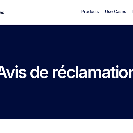
Products
Use Cases
ses
Avis de réclamatio