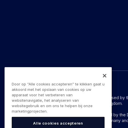
Door op “Alle cookies accepteren” te klikken gaat u
© YouLend Limited. Alle rechten voorbehouden.
akkoord met het opslaan van cookies op uw
apparaat voor het verbeteren van
YouLend Limited is a Payment Institution authorised by 
websitenavigatie, het analyseren van
provision of payment services in the United Kingdom.
websitegebruik en om ons te helpen bij onze
marketingprojecten.
YouLend ApS is a Payment Institution authorised by the D
these payment services in Denmark and in Germany and
Alle cookies accepteren