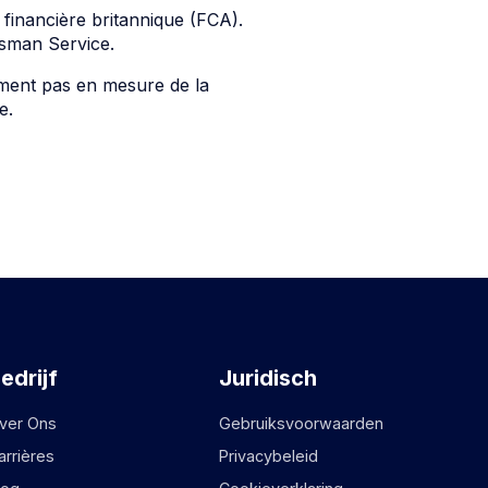
 financière britannique (FCA).
dsman Service.
ment pas en mesure de la
e.
edrijf
Juridisch
ver Ons
Gebruiksvoorwaarden
arrières
Privacybeleid