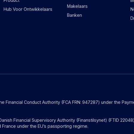
Product
B
Makelaars
Hub Voor Ontwikkelaars
N
Banken
D
the Financial Conduct Authority (FCA FRN: 947287) under the Payme
anish Financial Supervisory Authority (Finanstilsynet) (FTID 22048
 France under the EU’s passporting regime.