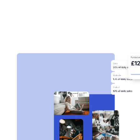
kunnen binnen een week live zijn op uw platform,
in uw eigen huisstijl.
Become a partner
Apply for funding