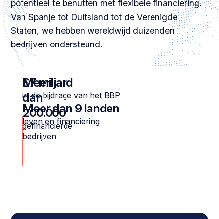
potentieel te benutten met flexibele financiering.
Van Spanje tot Duitsland tot de Verenigde
Staten, we hebben wereldwijd duizenden
bedrijven ondersteund.
Meer
£7 miljard
dan
in de bijdrage van het BBP
Meer dan 9 landen
200.000
leven en financiering
gefinancierde
bedrijven