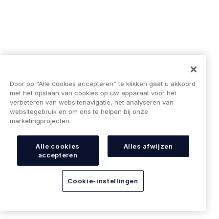
Improving the funding application journey
for merc...
The journey to securing business funding for merchants
through traditional platforms is very manual and outdated.
Integrated embed...
Door op “Alle cookies accepteren” te klikken gaat u akkoord
Lees meer
met het opslaan van cookies op uw apparaat voor het
verbeteren van websitenavigatie, het analyseren van
websitegebruik en om ons te helpen bij onze
marketingprojecten.
Alle cookies
Alles afwijzen
accepteren
Cookie-instellingen