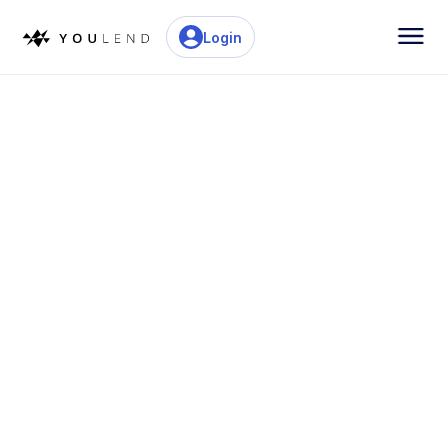
Login
Flexibele financiering
Onze geïntegreerde financieringsoplossingen