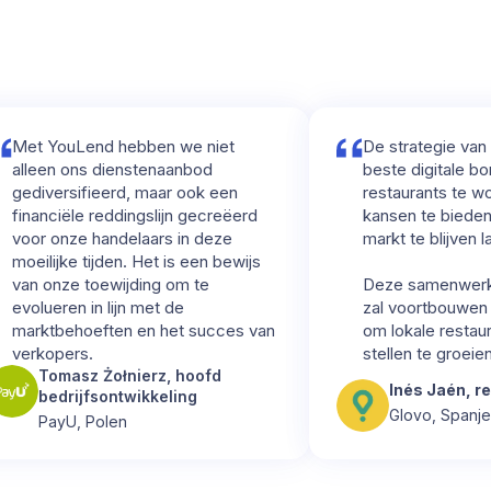
ouLend hebben we niet
De strategie van Glovo 
n ons dienstenaanbod
beste digitale bondgeno
ersifieerd, maar ook een
restaurants te worden e
ciële reddingslijn gecreëerd
kansen te bieden om s
onze handelaars in deze
markt te blijven laten gr
jke tijden. Het is een bewijs
nze toewijding om te
Deze samenwerking me
ren in lijn met de
zal voortbouwen op onz
behoeften en het succes van
om lokale restaurants in 
pers.
stellen te groeien en te 
masz Żołnierz, hoofd
Inés Jaén, regioma
drijfsontwikkeling
Glovo, Spanje
yU, Polen