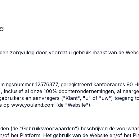
23
en zorgvuldig door voordat u gebruik maakt van de Websit
nemingsnummer 12576377, geregistreerd kantooradres 90 Hi
 inclusief al onze 100% dochterondernemingen, al naarge
 gebruikers en aanvragers ("Klant", "u" of "uw") toegang to
is op www.youlend.com (de "Website").
rden (de "Gebruiksvoorwaarden") beschrijven de voorwaa
of het Platform. Het gebruik van de Website en/of het Pl