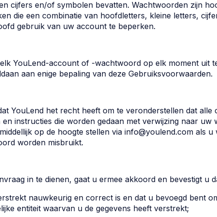
s en cijfers en/of symbolen bevatten. Wachtwoorden zijn hoo
 die een combinatie van hoofdletters, kleine letters, cijf
loofd gebruik van uw account te beperken.
 elk YouLend-account of -wachtwoord op elk moment uit te
voldaan aan enige bepaling van deze Gebruiksvoorwaarden.
dat YouLend het recht heeft om te veronderstellen dat alle
en en instructies die worden gedaan met verwijzing naar u
middellijk op de hoogte stellen via info@youlend.com als u
ord worden misbruikt.
nvraag in te dienen, gaat u ermee akkoord en bevestigt u d
 verstrekt nauwkeurig en correct is en dat u bevoegd bent o
lijke entiteit waarvan u de gegevens heeft verstrekt;