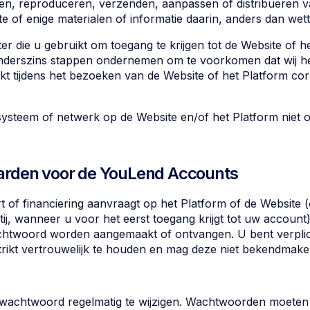
en, reproduceren, verzenden, aanpassen of distribueren va
e of enige materialen of informatie daarin, anders dan wette
r die u gebruikt om toegang te krijgen tot de Website of he
anderszins stappen ondernemen om te voorkomen dat wij he
t tijdens het bezoeken van de Website of het Platform corr
systeem of netwerk op de Website en/of het Platform niet
arden voor de YouLend Accounts
rt of financiering aanvraagt op het Platform of de Website (
ij, wanneer u voor het eerst toegang krijgt tot uw accoun
htwoord worden aangemaakt of ontvangen. U bent verpli
ikt vertrouwelijk te houden en mag deze niet bekendmake
 wachtwoord regelmatig te wijzigen. Wachtwoorden moeten