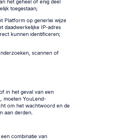
n het geheel of enig deel
lijk toegestaan;
t Platform op generlei wijze
t daadwerkelijke IP-adres
ect kunnen identificeren;
 onderzoeken, scannen of
of in het geval van een
t), moeten YouLend-
cht om het wachtwoord en de
n aan derden.
 een combinatie van