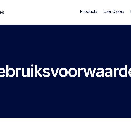
Products
Use Cases
ses
ebruiksvoorwaard