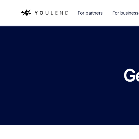
For partners
For busines
G