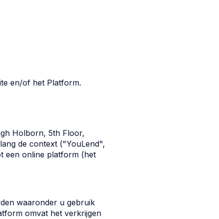
e en/of het Platform.
gh Holborn, 5th Floor,
lang de context ("YouLend",
t een online platform (het
rden waaronder u gebruik
atform omvat het verkrijgen