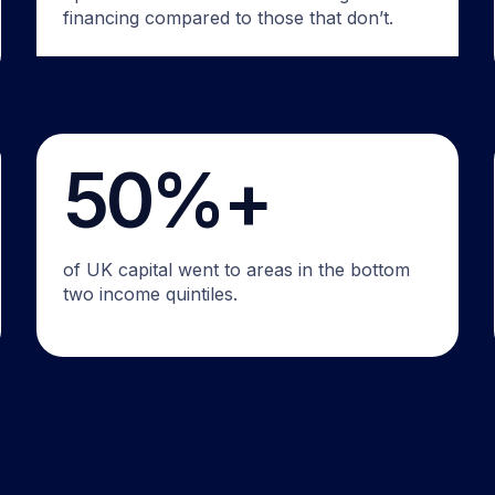
financing compared to those that don’t.
50%+
of UK capital went to areas in the bottom
two income quintiles.