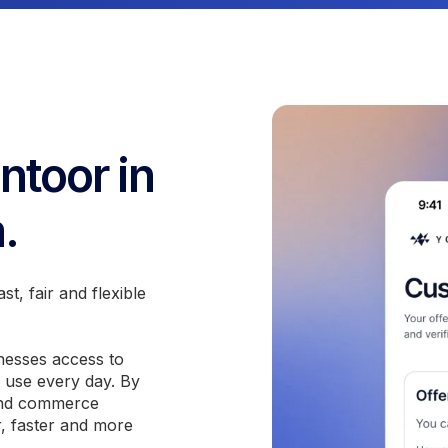
ntoor in
.
st, fair and flexible
inesses access to
y use every day. By
and commerce
, faster and more