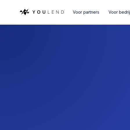
Voor partners
Voor bedri
Ca
Bi
Kom