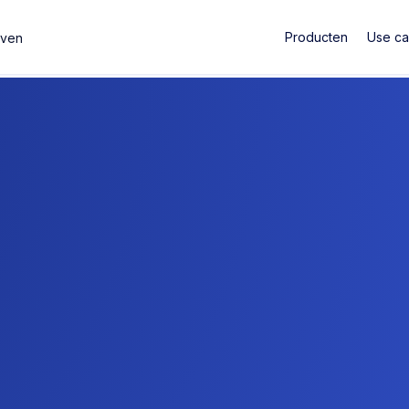
Producten
Use c
jven
rrières bij YouLend
j YouLend bouwen we aan de toekomst van embedded finan
 ons team van moedige en nieuwsgierige denkers verster
Bekijk de video