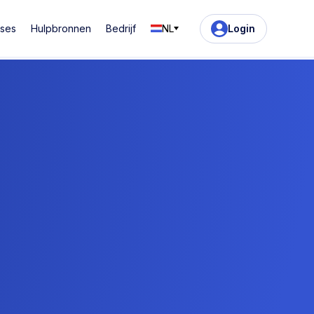
ases
Hulpbronnen
Bedrijf
NL
Login
 🚀
ce.
ken!