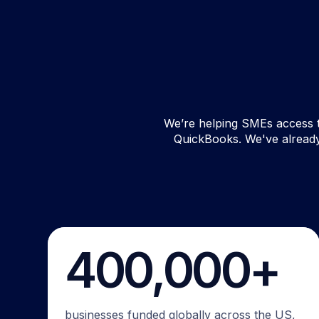
We’re helping SMEs access th
QuickBooks. We've already
400,000+
businesses funded globally across the US,