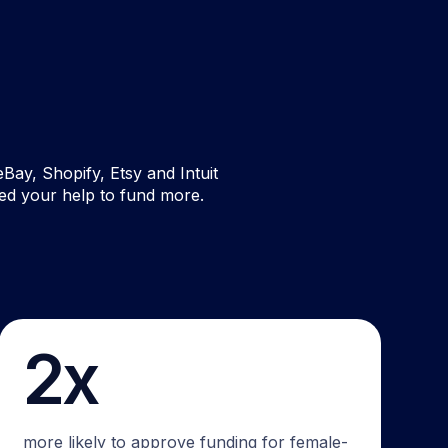
Bay, Shopify, Etsy and Intuit
ed your help to fund more.
2x
more likely to approve funding for female-