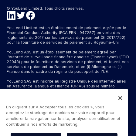
© YouLend Limited. Tous droits réservés.
YouLend Limited est un établissement de paiement agréé par la
Financial Conduct Authority (FCA FRN : 947287) en vertu des
règlements de 2017 sur les services de paiement (SI 2017/752)
pour la fourniture de services de paiement au Royaume-Uni.
YouLend ApS est un établissement de paiement agréé par
l'autorité de surveillance financière danoise (Finanstilsynet) (FTID
22048) pour la fourniture de services de paiement, et fournit ces
services de paiement au Danemark, et en (i) Allemagne et (ii)
France dans le cadre du régime de passeport de l'UE.
YouLend SAS est inscrite au Registre Unique des Intermédiaires
en Assurance, Banque et Finance (ORIAS) sous le numéro
d'immatriculation N°24001409 (https://www.orias.fr/), en qualité
d'intermédiaire bancaire exclusif d'un établissement bancaire
dont le nom peut vous être communiqué sur demande, et en tant
qu’intermédiaire de services de paiement pour YouLend ApS. Le
En cliquant sur « Accepter tous les cookies », vous
siège social de YouLend SAS est situé à la gare SNCF, 14 rue de
acceptez le stockage de cookies sur votre appareil pour
Dunkerque, 75010, Paris.
améliorer la navigation sur le site, analyser son utilisation et
contribuer à nos efforts de marketing.
Les services de paiement fournis par YouLend Limited et
YouLend ApS incluent l'ouverture et la gestion de comptes de
règlement pour les commerçants contrôlés par YouLend,