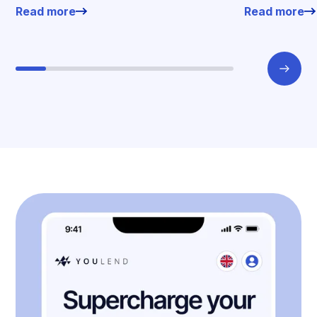
Read more
Read more
offers.
working enviro