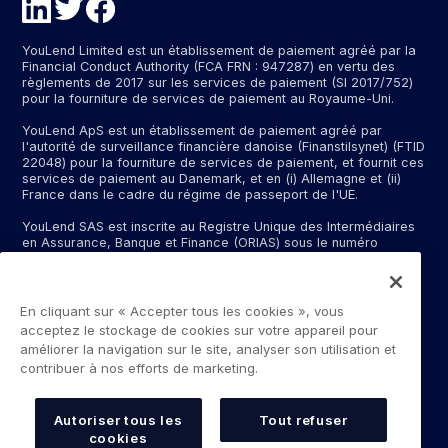
YouLend Limited est un établissement de paiement agréé par la
Financial Conduct Authority (FCA FRN : 947287) en vertu des
règlements de 2017 sur les services de paiement (SI 2017/752)
pour la fourniture de services de paiement au Royaume-Uni.
YouLend ApS est un établissement de paiement agréé par
l'autorité de surveillance financière danoise (Finanstilsynet) (FTID
22048) pour la fourniture de services de paiement, et fournit ces
services de paiement au Danemark, et en (i) Allemagne et (ii)
France dans le cadre du régime de passeport de l'UE.
YouLend SAS est inscrite au Registre Unique des Intermédiaires
en Assurance, Banque et Finance (ORIAS) sous le numéro
d'immatriculation N°24001409 (https://www.orias.fr/), en qualité
d'intermédiaire bancaire exclusif d'un établissement bancaire
dont le nom peut vous être communiqué sur demande, et en tant
qu’intermédiaire de services de paiement pour YouLend ApS. Le
En cliquant sur « Accepter tous les cookies », vous
siège social de YouLend SAS est situé à la gare SNCF, 14 rue de
acceptez le stockage de cookies sur votre appareil pour
Dunkerque, 75010, Paris.
améliorer la navigation sur le site, analyser son utilisation et
contribuer à nos efforts de marketing.
Les services de paiement fournis par YouLend Limited et
YouLend ApS incluent l'ouverture et la gestion de comptes de
règlement pour les commerçants contrôlés par YouLend,
auxquels des fonds peuvent être envoyés par des processeurs
Autoriser tous les
Tout refuser
de vente ou des processeurs de cartes dans le but de
cookies