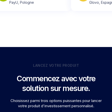
yU, Pologne
Glovo, Espagne
LANCEZ VOTRE PRODUIT
Commencez avec votre
solution sur mesure.
Choisissez parmi trois options puissantes pour lancer
votre produit d'investissement personnalisé.