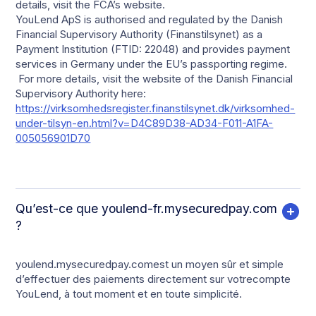
details, visit the FCA’s website.
YouLend ApS is authorised and regulated by the Danish
Financial Supervisory Authority (Finanstilsynet) as a
Payment Institution (FTID: 22048) and provides payment
services in Germany under the EU’s passporting regime.
For more details, visit the website of the Danish Financial
Supervisory Authority here:
https://virksomhedsregister.finanstilsynet.dk/virksomhed-
under-tilsyn-en.html?v=D4C89D38-AD34-F011-A1FA-
005056901D70
Qu’est-ce que youlend-fr.mysecuredpay.com
?
youlend.mysecuredpay.comest un moyen sûr et simple
d’effectuer des paiements directement sur votrecompte
YouLend, à tout moment et en toute simplicité.