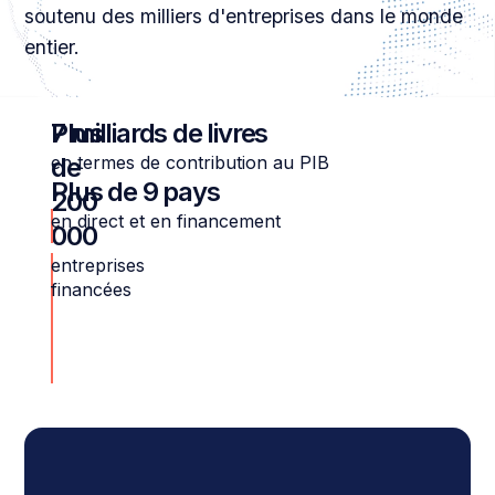
soutenu des milliers d'entreprises dans le monde
entier.
Plus
7 milliards de livres
de
en termes de contribution au PIB
Plus de 9 pays
200
en direct et en financement
000
entreprises
financées