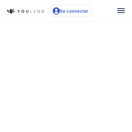
Se connecter
Financement flexible
Nos solutions de financement intégrées peuvent
être mises en ligne sur votre plateforme, dans
votre image de marque, en une semaine.