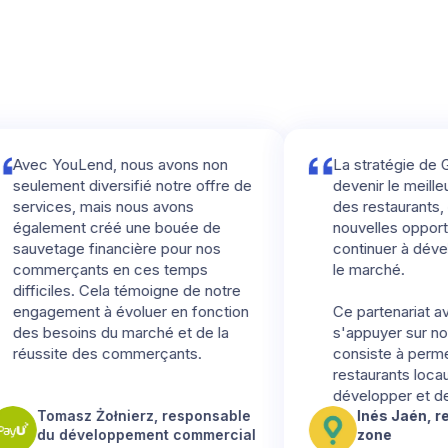
YouLend, nous avons non
La stratégie de Glovo es
ent diversifié notre offre de
devenir le meilleur allié
ces, mais nous avons
des restaurants, en leur 
ment créé une bouée de
nouvelles opportunités 
tage financière pour nos
continuer à développer
rçants en ces temps
le marché.
iles. Cela témoigne de notre
ement à évoluer en fonction
Ce partenariat avec You
esoins du marché et de la
s'appuyer sur notre miss
ite des commerçants.
consiste à permettre au
restaurants locaux de se
développer et de prospé
masz Żołnierz, responsable
Inés Jaén, responsa
 développement commercial
zone