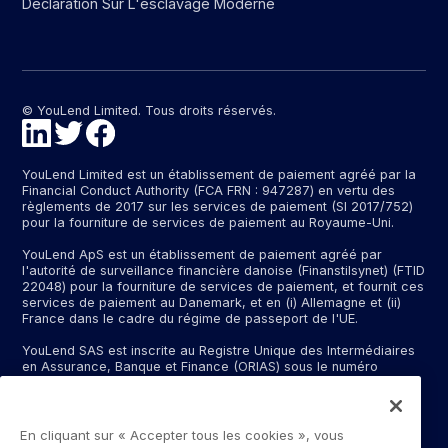
Déclaration Sur L'esclavage Moderne
© YouLend Limited. Tous droits réservés.
YouLend Limited est un établissement de paiement agréé par la
Financial Conduct Authority (FCA FRN : 947287) en vertu des
règlements de 2017 sur les services de paiement (SI 2017/752)
pour la fourniture de services de paiement au Royaume-Uni.
YouLend ApS est un établissement de paiement agréé par
l'autorité de surveillance financière danoise (Finanstilsynet) (FTID
22048) pour la fourniture de services de paiement, et fournit ces
services de paiement au Danemark, et en (i) Allemagne et (ii)
France dans le cadre du régime de passeport de l'UE.
YouLend SAS est inscrite au Registre Unique des Intermédiaires
en Assurance, Banque et Finance (ORIAS) sous le numéro
d'immatriculation N°24001409 (https://www.orias.fr/), en qualité
d'intermédiaire bancaire exclusif d'un établissement bancaire
dont le nom peut vous être communiqué sur demande, et en tant
qu’intermédiaire de services de paiement pour YouLend ApS. Le
En cliquant sur « Accepter tous les cookies », vous
siège social de YouLend SAS est situé à la gare SNCF, 14 rue de