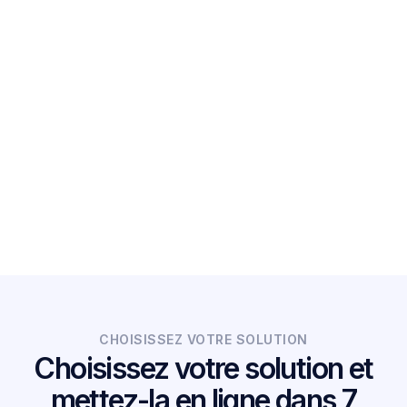
2 fois
approbations pour les entreprises dirigées par
des femmes
75 %
réduction du taux de désabonnement
CHOISISSEZ VOTRE SOLUTION
Choisissez votre solution et
mettez-la en ligne dans 7