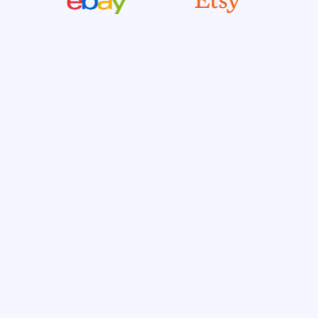
FAITES ÉQUIPE AVEC NOUS
Développez-vous aux côtés
de vos clients.
Élargissez et fidélisez votre base de
marchands.
Des parcours spécialement conçus pour stimuler
l'acquisition et la fidélisation des commerçants :