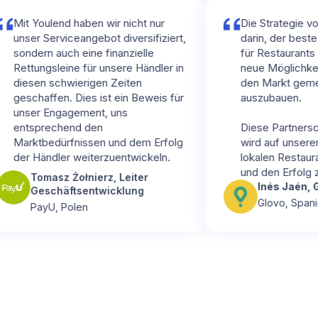
oulend haben wir nicht nur
Die Strategie von Glovo
 Serviceangebot diversifiziert,
darin, der beste digita
rn auch eine finanzielle
für Restaurants zu wer
ngsleine für unsere Händler in
neue Möglichkeiten zu 
en schwierigen Zeiten
den Markt gemeinsam w
affen. Dies ist ein Beweis für
auszubauen.
r Engagement, uns
prechend den
Diese Partnerschaft mi
tbedürfnissen und dem Erfolg
wird auf unserer Missio
Händler weiterzuentwickeln.
lokalen Restaurants d
und den Erfolg zu ermö
omasz Żołnierz, Leiter
Inés Jaén, Gebietsl
eschäftsentwicklung
Glovo, Spanien
ayU, Polen