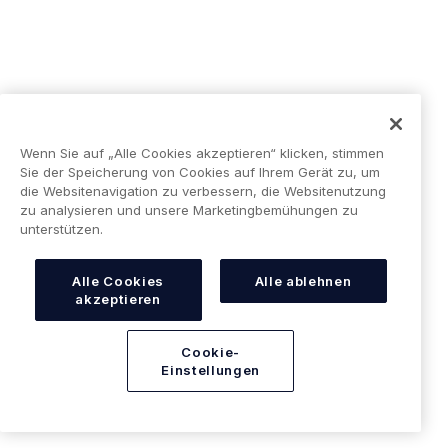
How platforms can maximise the benefits
of embedde...
Embedded finance is the most significant opportunity
facing platforms to enhance revenue, retention and
growth – here we explore f...
Wenn Sie auf „Alle Cookies akzeptieren“ klicken, stimmen
Lesen Sie mehr
Sie der Speicherung von Cookies auf Ihrem Gerät zu, um
die Websitenavigation zu verbessern, die Websitenutzung
zu analysieren und unsere Marketingbemühungen zu
unterstützen.
Alle Cookies
Alle ablehnen
akzeptieren
Cookie-
Einstellungen