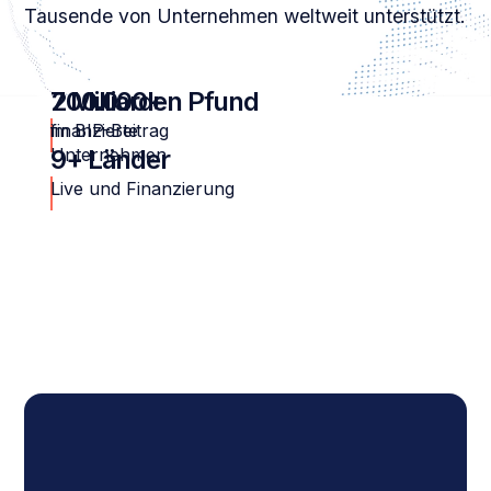
Tausende von Unternehmen weltweit unterstützt.
200.000+
7 Milliarden Pfund
finanzierte
im BIP-Beitrag
Unternehmen
9+ Länder
Live und Finanzierung