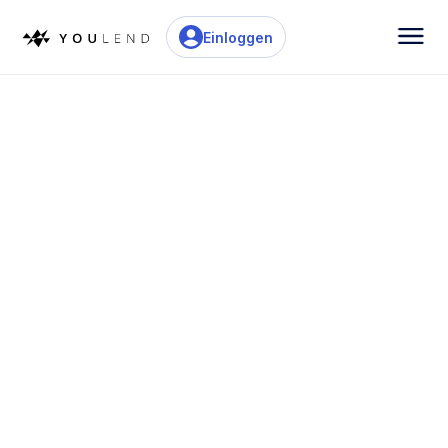
Einloggen
Flexible Finanzierung
Unsere eingebetteten Finanzierungslösungen
können innerhalb einer Woche auf Ihrer Plattform
und in Ihrem Branding live sein.