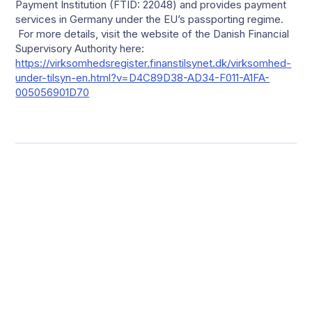
Payment Institution (FTID: 22048) and provides payment
services in Germany under the EU’s passporting regime.
For more details, visit the website of the Danish Financial
Supervisory Authority here:
https://virksomhedsregister.finanstilsynet.dk/virksomhed-
under-tilsyn-en.html?v=D4C89D38-AD34-F011-A1FA-
005056901D70
AKTUELLE BEITRÄGE
Erkunden Sie unseren
Blog