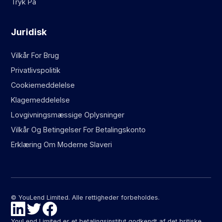
Tryk På
Juridisk
Vilkår For Brug
Privatlivspolitik
Cookiemeddelelse
Klagemeddelelse
Lovgivningsmæssige Oplysninger
Vilkår Og Betingelser For Betalingskonto
Erklæring Om Moderne Slaveri
© YouLend Limited. Alle rettigheder forbeholdes.
YouLend Limited er et betalingsinstitut godkendt af det britiske