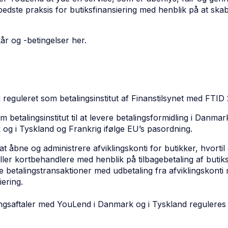
 bedste praksis for butiksfinansiering med henblik på at skabe
år og -betingelser her.
eguleret som betalingsinstitut af Finanstilsynet med FTID
etalingsinstitut til at levere betalingsformidling i Danmark
 og i Tyskland og Frankrig ifølge EU’s pasordning.
t åbne og administrere afviklingskonti for butikker, hvorti
ller kortbehandlere med henblik på tilbagebetaling af buti
e betalingstransaktioner med udbetaling fra afviklingskonti
iering.
ringsaftaler med YouLend i Danmark og i Tyskland reguleres i