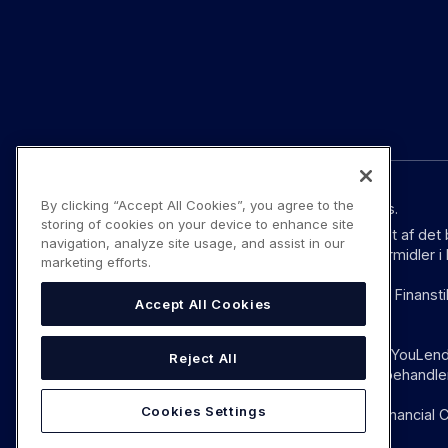
By clicking “Accept All Cookies”, you agree to the
© YouLend Limited. Alle rettigheder forbeholdes.
storing of cookies on your device to enhance site
YouLend Limited er et betalingsinstitut godkendt af det
navigation, analyze site usage, and assist in our
Regulations 2017 (SI 2017/752) som betalingsformidler 
marketing efforts.
YouLend ApS er et betalingsinstitut godkendt af Finansti
Accept All Cookies
ifølge EU’s pasordning.
Betalingsformidling ydet af YouLend Limited og YouLend A
Reject All
overføres pengemidler fra salgssteder og kortbehandlere
Cookies Settings
YouLends butiksfinansiering reguleres ikke af Financial C