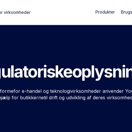
Produkter
Brug
or virksomheder
ulatoriskeoplysni
tformefor e-handel og teknologivirksomheder anvender Y
hjælp for butikkernetil drift og udvikling af deres virksomhed