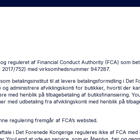
og reguleret af Financial Conduct Authority (FCA) som beta
(SI 2017/752) med virksomhedsnummer 947287.
som betalingsinstitut til at levere betalingsformidling i De
e og administrere afviklingskonti for butikker, hvortil der 
ere med henblik på tilbagebetaling af butiksfinansiering. Y
ner med udbetaling fra afviklingskonti med henblik på tilbag
enne regulering fremgår af FCA’s websted.
aftale i Det Forenede Kongerige reguleres ikke af FCA med he
er YouLend at yde en service, som er åbenlys, fair og genne