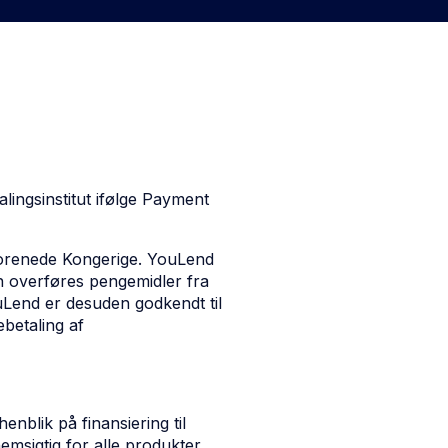
lingsinstitut ifølge Payment
t Forenede Kongerige. YouLend
kan overføres pengemidler fra
ouLend er desuden godkendt til
ebetaling af
nblik på finansiering til
msigtig for alle produkter,