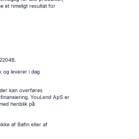
 et rimeligt resultat for
 22048.
 og leverer i dag
l der kan overføres
ksfinansiering. YouLend ApS er
 med henblik på
kke af Bafin eller af