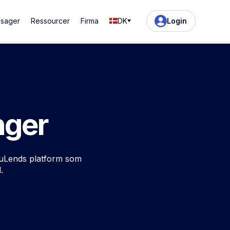
ssager
Ressourcer
Firma
DK
Login
nger
ouLends platform som
.