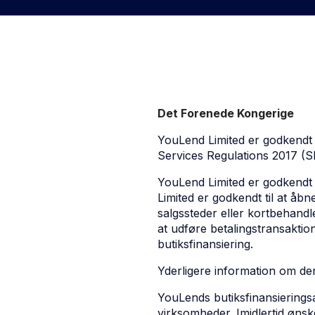
Det Forenede Kongerige
YouLend Limited er godkendt 
Services Regulations 2017 
‍YouLend Limited er godkendt 
Limited er godkendt til at åbn
salgssteder eller kortbehandl
at udføre betalingstransaktio
butiksfinansiering.
‍Yderligere information om d
‍YouLends butiksfinansierings
virksomheder. Imidlertid ønsk