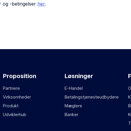
 og -betingelser
her
.
Proposition
Løsninger
Partnere
E-Handel
O
Virksomheder
Betalingstjenesteudbydere
K
Produkt
Mæglere
B
Udviklerhub
Banker
K
T