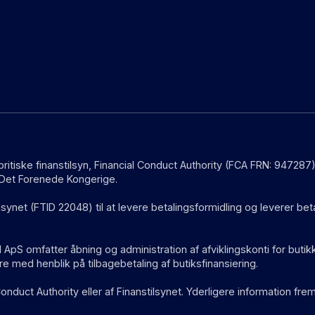
 britiske finanstilsyn, Financial Conduct Authority (FCA FRN: 9472
i Det Forenede Kongerige.
lsynet (FTID 22048) til at levere betalingsformidling og leverer be
pS omfatter åbning og administration af afviklingskonti for butikk
 med henblik på tilbagebetaling af butiksfinansiering.
onduct Authority eller af Finanstilsynet. Yderligere information fre