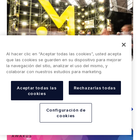
Al hacer clic en “Aceptar todas las cookies”, usted acepta
que las cookies se guarden en su dispositivo para mejorar
la navegación del sitio, analizar el uso del mismo, y
PRESS
colaborar con nuestros estudios para marketing.
September 16, 2022
Aceptar todas las
Rechazarlas todas
Money 20/20 recap: Embedded finance trends in
cookies
Europe
Leer más
Configuración de
cookies