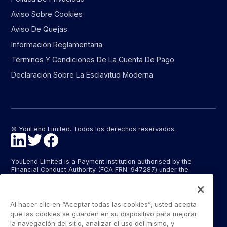
Aviso Sobre Cookies
Aviso De Quejas
Información Reglamentaria
Términos Y Condiciones De La Cuenta De Pago
Declaración Sobre La Esclavitud Moderna
© YouLend Limited. Todos los derechos reservados.
YouLend Limited is a Payment Institution authorised by the
Financial Conduct Authority (FCA FRN: 947287) under the
Payment Services Regulations 2017 (SI 2017/752) for the
provision of payment services in the United Kingdom.
YouLend ApS is a Payment Institution authorised by the Danish
Al hacer clic en “Aceptar todas las cookies”, usted acepta
Financial Supervisory Authority (Finanstilsynet) (FTID 22048) for
que las cookies se guarden en su dispositivo para mejorar
the provision of payment services, and provides these payment
la navegación del sitio, analizar el uso del mismo, y
services in Denmark and in Germany and France under the EU’s