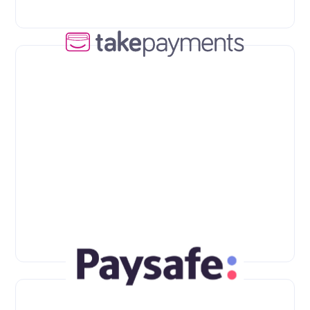
Tide
Takepayments