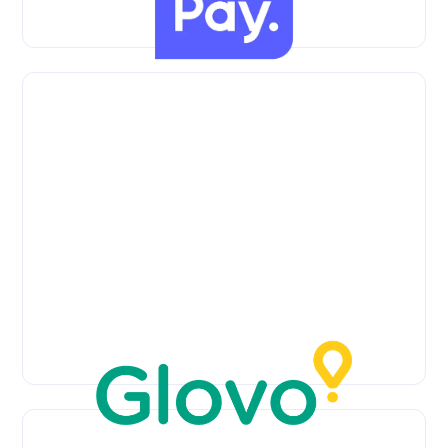
FreshBooks
Pay