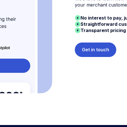
your merchant custome
No interest to pay, j
Straightforward cu
Transparent pricing
Get in touch