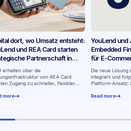
ital dort, wo Umsatz entsteht:
YouLend und 
Lend und REA Card starten
Embedded Fin
ategische Partnerschaft in
für E-Commer
tschland
Deutschland
erhalten über die
Die neue Lösung i
ungsinfrastruktur von REA Card
integriert und fol
kten Zugang zu schneller, flexibler
Platform-Ansatz:
nzierung auf Basis ihrer
Finanzierung bean
d more
Read more
tenumsätze
vertraute Arbeit
Die Zusage erfolg
selben Tag – ohne
oder lange Wartez