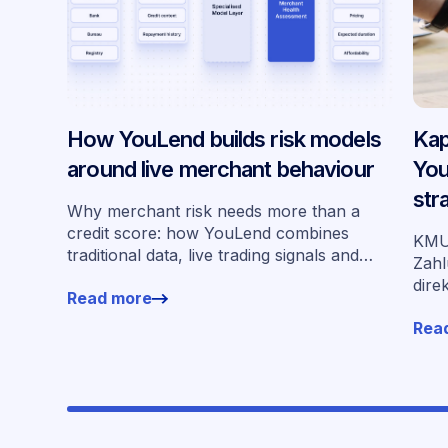
How YouLend builds risk models
Kap
around live merchant behaviour
You
str
Why merchant risk needs more than a
Deu
credit score: how YouLend combines
KMU 
traditional data, live trading signals and
Zahl
specialised models to shape calibrated
dire
Read more
offers.
Fina
Rea
Kar