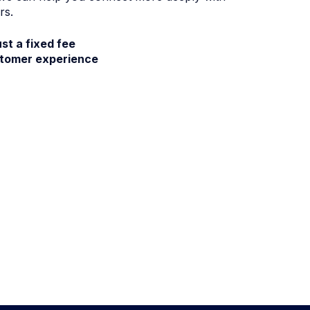
rs.
ust a fixed fee
stomer experience