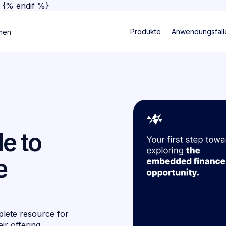
}
{% endif %}
Produkte
Anwendungsfäll
men
de to
e
plete resource for
r offering.