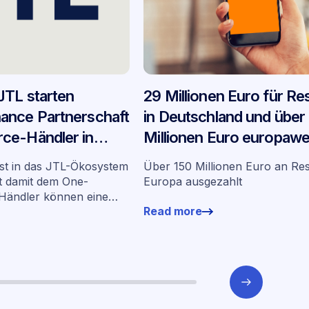
JTL starten
29 Millionen Euro für Re
ance Partnerschaft
in Deutschland und über
ce-Händler in
Millionen Euro europawei
YouLend und Lieferando
st in das JTL-Ökosystem
Über 150 Millionen Euro an Res
Bilanz ihrer Partnerschaf
gt damit dem One-
Europa ausgezahlt
 Händler können eine
Read more
tragen, ohne ihre
sumgebung zu verlassen.
t in der Regel noch am
 komplizierte Anträge
eiten.