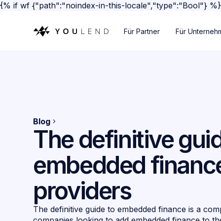
{% if wf {"path":"noindex-in-this-locale","type":"Bool"} %
Für Partner
Für Unterneh
Blog
The definitive gui
embedded financ
providers
The definitive guide to embedded finance is a com
companies looking to add embedded finance to thei