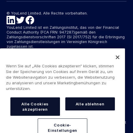
© YouLend Limited. Alle Rechte vorbehalten.
YouLend Limited ist ein Zahlungsinstitut, das von der Financial
Conduct Authority (FCA FRN: 947287)gemäß den
Zahlungsdienstvorschriften 2017 (SI 2017/752) für die Erbringung
von Zahlungsdienstleistungen im Vereinigten Königreich
zugelassen ist.
YouLend ApS ist ein Zahlungsinstitut, das von der dänischen
Finanzaufsichtsbehörde (Finanstilsynet)(FTID 22048) für die
Erbringung von Zahlungsdienstleistungen zugelassen ist und
Wenn Sie auf „Alle Cookies akzeptieren“ klicken, stimmen
diese Zahlungsdienstleistungen in Dänemark sowie in
Sie der Speicherung von Cookies auf Ihrem Gerät zu, um
Deutschland und Frankreich im Rahmen des EU-Passporting-
die Websitenavigation zu verbessern, die Websitenutzung
Systems erbringt.
zu analysieren und unsere Marketingbemühungen zu
unterstützen.
Die von YouLend Limited und YouLend ApS angebotenen
Zahlungsdienste umfassen die Eröffnung und den Unterhalt von
Abrechnungskonten für Händler, die von YouLend kontrolliert
werden und auf die Verkaufsabwickler oder Kartenverarbeiter
Alle Cookies
Alle ablehnen
Gelder zum Zweck der Rückzahlung der Händlerfinanzierung
akzeptieren
überweisen können.
Die Händlerfinanzierung von YouLend unterliegt nicht der Aufsicht
Cookie-
durch die Financial Conduct Authority oder die dänische
Einstellungen
Finanzaufsichtsbehörde. Weitere Informationen finden Sie in