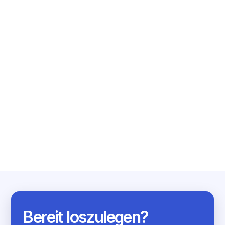
EMBEDDED FINANCE
FEBRUARY 2, 2023
Embedded finance for PSPs: Strategies,
winning mov...
Lesen Sie mehr
Bereit loszulegen?