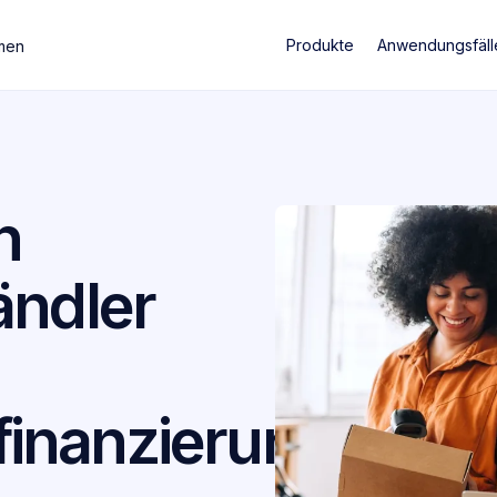
Produkte
Anwendungsfäll
men
n
ändler
inanzierung.