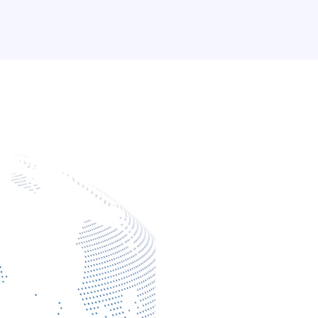
ERWEITERN SIE IHR KERN
Ergebniss
verlasse
Wenn Sie E-Commerce-L
Geschäftsinformationen 
Inventar und Versand ver