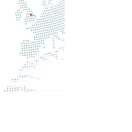
Nehmen Sie Kontakt a
9 von 10
zugelassene
Unternehmen
2 x
Zulassungen für von
Frauen geführte
Unternehmen