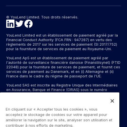
© YouLend Limited. Tous droits réservés.
YouLend Limited est un établissement de paiement agréé par la
Financial Conduct Authority (FCA FRN : 947287) en vertu des
règlements de 2017 sur les services de paiement (SI 2017/752)
pour la fourniture de services de paiement au Royaume-Uni.
YouLend ApS est un établissement de paiement agréé par
l'autorité de surveillance financière danoise (Finanstilsynet) (FTID
22048) pour la fourniture de services de paiement, et fournit ces
services de paiement au Danemark, et en (i) Allemagne et (ii)
France dans le cadre du régime de passeport de l'UE.
YouLend SAS est inscrite au Registre Unique des Intermédiaires
en Assurance, Banque et Finance (ORIAS) sous le numéro
d'immatriculation N°24001409 (https://www.orias.fr/), en qualité
d'intermédiaire bancaire exclusif d'un établissement bancaire
dont le nom peut vous être communiqué sur demande, et en tant
qu’intermédiaire de services de paiement pour YouLend ApS. Le
En cliquant sur « Accepter tous les cookies », vous
siège social de YouLend SAS est situé à la gare SNCF, 14 rue de
acceptez le stockage de cookies sur votre appareil pour
Dunkerque, 75010, Paris.
améliorer la navigation sur le site, analyser son utilisation et
contribuer à nos efforts de marketing.
Les services de paiement fournis par YouLend Limited et