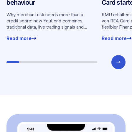
behaviour
Card start
Partnersch
Why merchant risk needs more than a
KMU erhalten ü
credit score: how YouLend combines
von REA Card d
traditional data, live trading signals and
flexibler Finan
specialised models to shape calibrated
Kartenumsätz
Read more
Read more
offers.