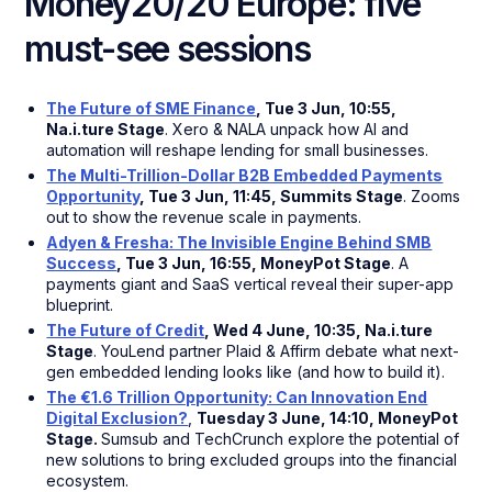
Money20/20 Europe: five
must-see sessions
The Future of SME Finance
, Tue 3 Jun, 10:55,
Na.i.ture Stage
. Xero & NALA unpack how AI and
automation will reshape lending for small businesses.
The Multi-Trillion-Dollar B2B Embedded Payments
Opportunity
, Tue 3 Jun, 11:45, Summits Stage
. Zooms
out to show the revenue scale in payments.
Adyen & Fresha: The Invisible Engine Behind SMB
Success
, Tue 3 Jun, 16:55, MoneyPot Stage
. A
payments giant and SaaS vertical reveal their super-app
blueprint.
The Future of Credit
, Wed 4 June, 10:35, Na.i.ture
Stage
. YouLend partner Plaid & Affirm debate what next-
gen embedded lending looks like (and how to build it).
The €1.6 Trillion Opportunity: Can Innovation End
Digital Exclusion?
,
Tuesday 3 June, 14:10, MoneyPot
Stage.
Sumsub and TechCrunch explore the potential of
new solutions to bring excluded groups into the financial
ecosystem.