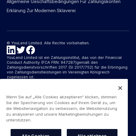
Allgemeine Geschäftsbedingungen Für Zahlungskonten
Erklärung Zur Modernen Sklaverei
© YouLend Limited. Alle Rechte vorbehalten.
YouLend Limited ist ein Zahlungsinstitut, das von der Financial
Conduct Authority (FCA FRN: 947287)gemäß den
Zahlungsdienstvorschriften 2017 (SI 2017/752) für die Erbringung
von Zahlungsdienstleistungen im Vereinigten Königreich
zugelassen ist.
YouLend ApS ist ein Zahlungsinstitut, das von der dänischen
Finanzaufsichtsbehörde (Finanstilsynet)(FTID 22048) für die
Erbringung von Zahlungsdienstleistungen zugelassen ist und
Wenn Sie auf „Alle Cookies akzeptieren“ klicken, stimmen
diese Zahlungsdienstleistungen in Dänemark sowie in
Sie der Speicherung von Cookies auf Ihrem Gerät zu, um
Deutschland und Frankreich im Rahmen des EU-Passporting-
die Websitenavigation zu verbessern, die Websitenutzung
Systems erbringt.
zu analysieren und unsere Marketingbemühungen zu
unterstützen.
Die von YouLend Limited und YouLend ApS angebotenen
Zahlungsdienste umfassen die Eröffnung und den Unterhalt von
Abrechnungskonten für Händler, die von YouLend kontrolliert
werden und auf die Verkaufsabwickler oder Kartenverarbeiter
Alle Cookies
Alle ablehnen