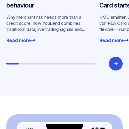
behaviour
Card start
Partnersch
Why merchant risk needs more than a
KMU erhalten ü
credit score: how YouLend combines
von REA Card d
traditional data, live trading signals and
flexibler Finan
specialised models to shape calibrated
Kartenumsätz
Read more
Read more
offers.