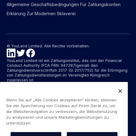
Allgemeine Geschäftsbedingungen Für Zahlungskonten
Erklärung Zur Modernen Sklaverei
© YouLend Limited. Alle Rechte vorbehalten.
YouLend Limited ist ein Zahlungsinstitut, das von der Financial
Conduct Authority (FCA FRN: 947287)gemäß den
Zahlungsdienstvorschriften 2017 (SI 2017/752) für die Erbringung
von Zahlungsdienstleistungen im Vereinigten Königreich
zugelassen ist.
YouLend ApS ist ein Zahlungsinstitut, das von der dänischen
Finanzaufsichtsbehörde (Finanstilsynet)(FTID 22048) für die
Erbringung von Zahlungsdienstleistungen zugelassen ist und
Wenn Sie auf „Alle Cookies akzeptieren“ klicken, stimmen
diese Zahlungsdienstleistungen in Dänemark sowie in
Sie der Speicherung von Cookies auf Ihrem Gerät zu, um
Deutschland und Frankreich im Rahmen des EU-Passporting-
die Websitenavigation zu verbessern, die Websitenutzung
Systems erbringt.
zu analysieren und unsere Marketingbemühungen zu
unterstützen.
Die von YouLend Limited und YouLend ApS angebotenen
Zahlungsdienste umfassen die Eröffnung und den Unterhalt von
Abrechnungskonten für Händler, die von YouLend kontrolliert