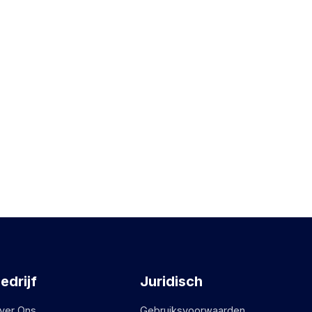
edrijf
Juridisch
ver Ons
Gebruiksvoorwaarden