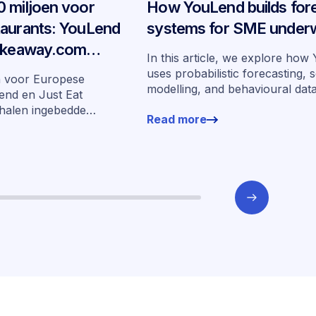
 miljoen voor
How YouLend builds for
taurants: YouLend
systems for SME underw
Takeaway.com
In this article, we explore ho
edde financiering
uses probabilistic forecasting, 
n voor Europese
modelling, and behavioural dat
arkten
end en Just Eat
more than 400,000 merchants 
halen ingebedde
Read more
underwrite SMEs at scale.
n zeven markten