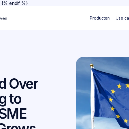
}
{% endif %}
Producten
Use c
jven
d Over
g to
 SME
Grows