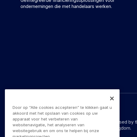
Geïntegreerde financieringsoplossingen voor
ondernemingen die met handelaars werken.
Door op “Alle cookies accepteren” te klikken gaat u
© YouLend Limited. Alle rechten voorbehouden.
akkoord met het opslaan van cookies op uw
apparaat voor het verbeteren van
YouLend Limited is a Payment Institution authorised by 
websitenavigatie, het analyseren van
provision of payment services in the United Kingdom.
websitegebruik en om ons te helpen bij onze
marketingprojecten.