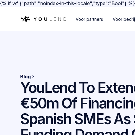
{% if wf {"path":"noindex-in-this-locale","type":"Bool"} %
Voor partners
Voor bedri
Blog
YouLend To Exten
€50m Of Financin
Spanish SMEs As
Funding Demand 