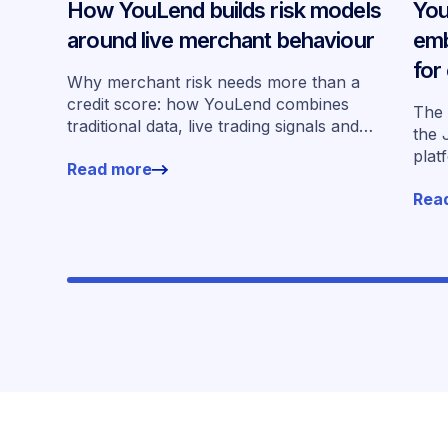
How YouLend builds risk models
You
around live merchant behaviour
emb
for
Why merchant risk needs more than a
acr
credit score: how YouLend combines
The 
traditional data, live trading signals and
the 
specialised models to shape calibrated
plat
Read more
offers.
for 
Rea
work