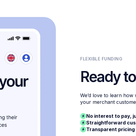
FLEXIBLE FUNDING
Ready to
We’d love to learn how
your merchant custome
No interest to pay, j
Straightforward cu
Transparent pricing