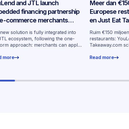
Lend and JTL launch
Meer dan €150
edded financing partnership
Europese res
 e-commerce merchants
en Just Eat 
oss Germany
schalen ingeb
new solution is fully integrated into
Ruim €150 miljoe
op in zeven m
JTL ecosystem, following the one-
restaurants: YouL
form approach: merchants can apply
Takeaway.com sc
financing without leaving their familiar
financiering op i
d more
Read more
ing environment.