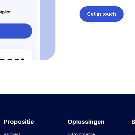
Get in touch
Propositie
Oplossingen
B
Partners
E-Commerce
O