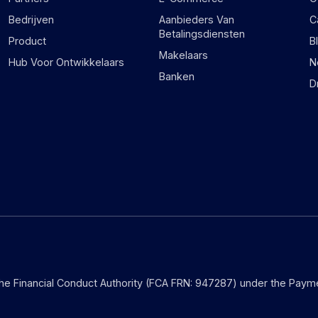
Bedrijven
Aanbieders Van
C
Betalingsdiensten
Product
B
Makelaars
Hub Voor Ontwikkelaars
N
Banken
D
the Financial Conduct Authority (FCA FRN: 947287) under the Payme