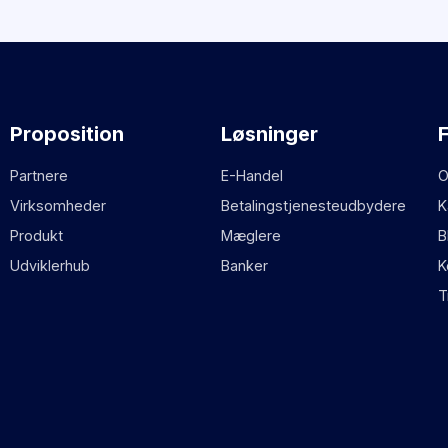
Proposition
Løsninger
Partnere
E-Handel
O
Virksomheder
Betalingstjenesteudbydere
K
Produkt
Mæglere
B
Udviklerhub
Banker
K
T