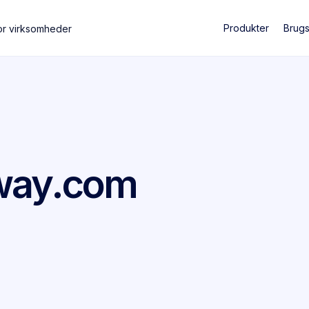
Produkter
Brug
or virksomheder
away.com