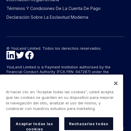
Términos Y Condiciones De La Cuenta De Pago
Declaración Sobre La Esclavitud Moderna
© YouLend Limited. Todos los derechos reservados.
YouLend Limited is a Payment Institution authorised by the
Financial Conduct Authority (FCA FRN: 947287) under the
Payment Services Regulations 2017 (SI 2017/752) for the
provision of payment services in the United Kingdom.
YouLend ApS is a Payment Institution authorised by the Danish
Al hacer clic en “Aceptar todas las cookies”, usted acepta
Financial Supervisory Authority (Finanstilsynet) (FTID 22048) for
que las cookies se guarden en su dispositivo para mejorar
the provision of payment services, and provides these payment
la navegación del sitio, analizar el uso del mismo, y
services in Denmark and in Germany and France under the EU’s
colaborar con nuestros estudios para marketing.
passporting regime.
The payment services YouLend Limited and YouLend ApS
provide include the opening and operating of settlement
Aceptar todas las
Rechazarlas todas
accounts for merchants that are controlled by YouLend, to which
cookies