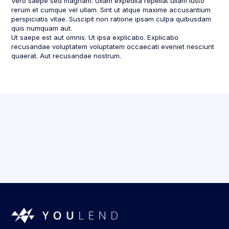
Vero saepe sed magnam. Ullam expedita repellat ullam iusto
rerum et cumque vel ullam. Sint ut atque maxime accusantium
perspiciatis vitae. Suscipit non ratione ipsam culpa quibusdam
quis numquam aut.
Ut saepe est aut omnis. Ut ipsa explicabo. Explicabo
recusandae voluptatem voluptatem occaecati eveniet nesciunt
quaerat. Aut recusandae nostrum.